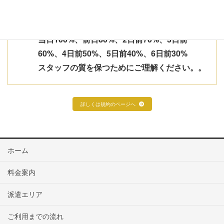
※予約完了から７日前までのキャンセルもしく
は変更につきましては10％頂載いたします。
当日100%、前日80%、2日前70%、3日前
60%、4日前50%、5日前40%、6日前30%
スタッフの質を保つためにご理解ください。。
詳しくは規約のページへ
ホーム
料金案内
派遣エリア
ご利用までの流れ