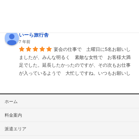
竹内幹博
6 年前
名古屋コンパニオンサービスさんは初
め利用しました。対応も良く満足しました。
いーら旅行舎
7 年前
宴会の仕事で　土曜日に5名お願いし
ましたが、みんな明るく　素敵な女性で　お客様大満
足でした。延長したかったのですが、その次もお仕事
が入っているようで　大忙しですね。いつもお願いし
てますが、うーん残念！みたいな事は一度もありませ
ん。又よろしく
... 
read more
狩野一峰
ホーム
7 年前
他の会社と比べても、質が高いです。
料金案内
頼んで正解でした。
See All Reviews
派遣エリア